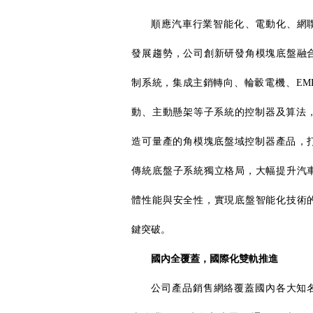
順應汽車行業智能化、電動化、網
發展趨勢，公司創新研發角模塊底盤融
制系統，集成主銷轉向、輪轂電機、EM
動、主動懸架等子系統的控制器及算法
造可量產的角模塊底盤域控制器產品，
傳統底盤子系統獨立格局，大幅提升汽
體性能與安全性，實現底盤智能化技術
鍵突破。
國內全覆蓋，國際化雙軌推進
公司產品銷售網絡覆蓋國內各大知