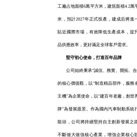
工廠占地面積6萬平方米，建筑面積4.2萬
米，預計2027年正式投產，建成后將進
貼近國際市場，有效降低生產成本，提
品供應效率，更好滿足全球客戶需求。
堅守初心使命，打造百年品牌
公司始終秉承“誠信、務實、開拓、
的核心價值觀，以“制造精品部件，服務
主機”為企業使命，以“建百年老廠，創世
牌”為發展愿景。作為國內汽車制動系統
龍頭，公司將持續堅持自主創新發展之路
不斷做大做強核心產業，增強企業核心