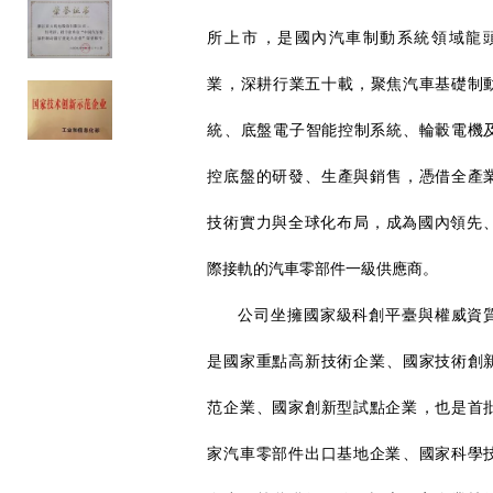
所上市，是國內汽車制動系統領域龍
業，深耕行業五十載，聚焦汽車基礎制
統、底盤電子智能控制系統、輪轂電機
控底盤的研發、生產與銷售，憑借全產
技術實力與全球化布局，成為國內領先
際接軌的汽車零部件一級供應商。
公司坐擁國家級科創平臺與權威資
是國家重點高新技術企業、國家技術創
范企業、國家創新型試點企業，也是首
家汽車零部件出口基地企業、國家科學