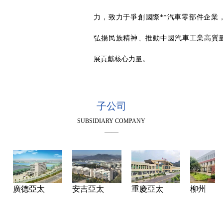
力，致力于爭創國際**汽車零部件企業
弘揚民族精神、推動中國汽車工業高質
展貢獻核心力量。
子公司
SUBSIDIARY COMPANY
——
廣德亞太
安吉亞太
重慶亞太
柳州