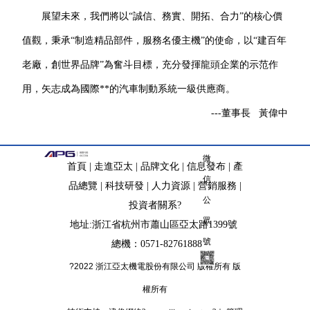
展望未來，我們將以“誠信、務實、開拓、合力”的核心價
值觀，秉承“制造精品部件，服務名優主機”的使命，以“建百年
老廠，創世界品牌”為奮斗目標，充分發揮龍頭企業的示范作
用，矢志成為國際**的汽車制動系統一級供應商。
---董事長 黃偉中
微
首頁
|
走進亞太
|
品牌文化
|
信息發布
|
產
信
品總覽
|
科技研發
|
人力資源
|
營銷服務
|
公
投資者關系
?
眾
地址:浙江省杭州市蕭山區亞太路1399號
號
總機：0571-82761888
?2022 浙江亞太機電股份有限公司 版權所有
版
權所有